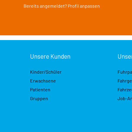
Bereits angemeldet?
Profil anpassen
Unsere Kunden
Unse
Kinder/Schüler
Fuhrpa
Erwachsene
Fahrge
Patienten
Fahrz
Gruppen
Job-A