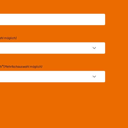
hl möglich)
en
*
(Mehrfachauswahl möglich)