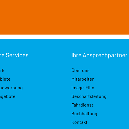
re Services
Ihre Ansprech­partner
rk
Über uns
biete
Mitarbeiter
eugwerbung
Image-Film
ngebote
Geschäftsleitung
Fahrdienst
Buchhaltung
Kontakt