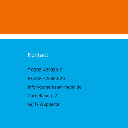
Kontakt
T
0202-429920-0
F 0202-429920-20
info@gemeinsam-mobil.de
Corneliusstr. 2
42117 Wuppertal